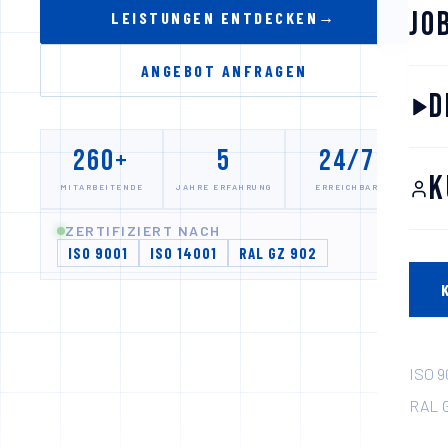
Jo
→
LEISTUNGEN ENTDECKEN
ANGEBOT ANFRAGEN
D
260
5
24/7
+
K
MITARBEITENDE
JAHRE ERFAHRUNG
ERREICHBAR
ZERTIFIZIERT NACH
ISO 9001
ISO 14001
RAL GZ 902
ISO 9
RAL G