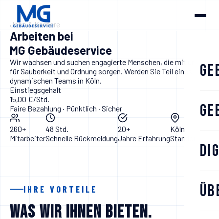
Jobs & Karriere
Arbeiten bei
MG Gebäudeservice
Wir wachsen und suchen engagierte Menschen, die mit uns
Ge
für Sauberkeit und Ordnung sorgen. Werden Sie Teil eines
dynamischen Teams in Köln.
Einstiegsgehalt
15,00 €/Std.
Ge
Faire Bezahlung · Pünktlich · Sicher
260+
48 Std.
20+
Köln
Mitarbeiter
Schnelle Rückmeldung
Jahre Erfahrung
Standort
Di
Üb
IHRE VORTEILE
Was wir Ihnen bieten.