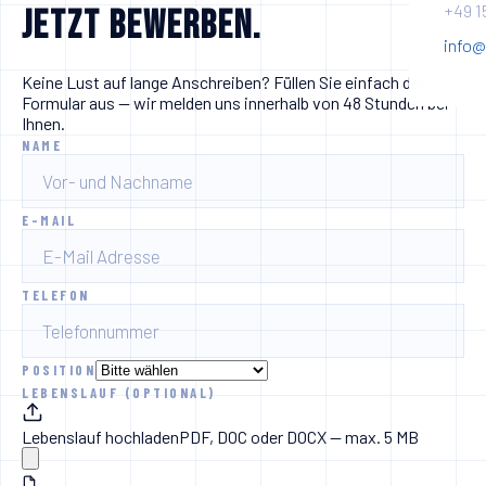
+49 1
Jetzt bewerben.
info@
Keine Lust auf lange Anschreiben? Füllen Sie einfach das
Formular aus — wir melden uns innerhalb von 48 Stunden bei
Ihnen.
NAME
E-MAIL
TELEFON
POSITION
LEBENSLAUF (OPTIONAL)
Lebenslauf hochladen
PDF, DOC oder DOCX — max. 5 MB