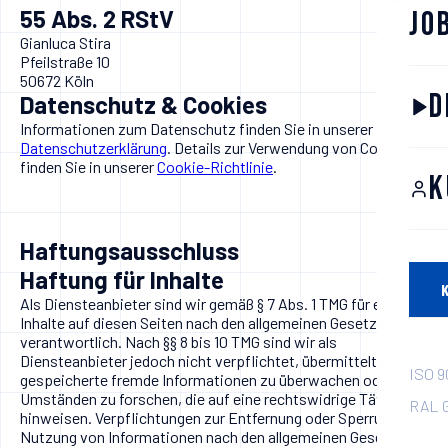
55 Abs. 2 RStV
Jo
Gianluca Stira
Pfeilstraße 10
50672 Köln
D
Datenschutz & Cookies
Informationen zum Datenschutz finden Sie in unserer
Datenschutzerklärung
. Details zur Verwendung von Cookies
finden Sie in unserer
Cookie-Richtlinie
.
K
Haftungs­ausschluss
Haftung für Inhalte
Als Diensteanbieter sind wir gemäß § 7 Abs. 1 TMG für eigene
Inhalte auf diesen Seiten nach den allgemeinen Gesetzen
verantwortlich. Nach §§ 8 bis 10 TMG sind wir als
Diensteanbieter jedoch nicht verpflichtet, übermittelte oder
ISO 9
gespeicherte fremde Informationen zu überwachen oder nach
Umständen zu forschen, die auf eine rechtswidrige Tätigkeit
RAL G
hinweisen. Verpflichtungen zur Entfernung oder Sperrung der
Nutzung von Informationen nach den allgemeinen Gesetzen