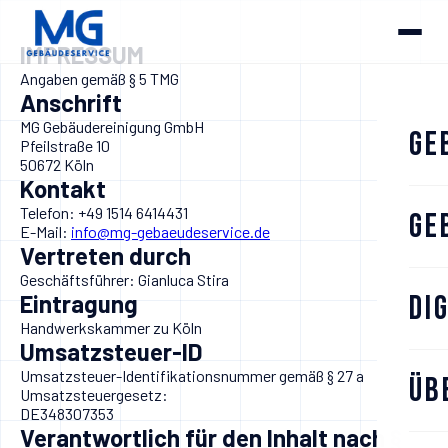
IMPRESSUM
Angaben gemäß § 5 TMG
Anschrift
MG Gebäudereinigung GmbH
Ge
Pfeilstraße 10
50672 Köln
Kontakt
Telefon: +49 1514 6414431
Ge
E-Mail:
info@mg-gebaeudeservice.de
Vertreten durch
Geschäftsführer: Gianluca Stira
Di
Eintragung
Handwerkskammer zu Köln
Umsatzsteuer-ID
Umsatzsteuer-Identifikationsnummer gemäß § 27 a
Üb
Umsatzsteuergesetz:
DE348307353
Verantwortlich für den Inhalt nach §