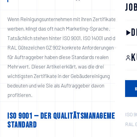
Jo
Wenn Reinigungsunternehmen mit ihren Zertifikaten
werben, klingt das oft nach Marketing-Sprache.
D
Tatsächlich stehen hinter ISO 9001, ISO 14001 und dem
RAL Gütezeichen GZ 902 konkrete Anforderungen — und
K
für Auftraggeber haben diese Standards realen
Mehrwert. Dieser Artikel erklärt, was die drei
wichtigsten Zertifikate in der Gebäudereinigung
bedeuten und wie Sie als Auftraggeber davon
profitieren.
ISO 9
ISO 9001 — der Qualitätsmanagement-
Standard
RAL G