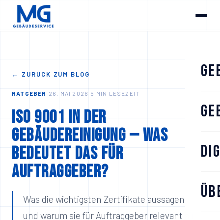
Ge
← ZURÜCK ZUM BLOG
RATGEBER
·
26. MAI 2026
·
5
MIN LESEZEIT
Ge
ISO 9001 in der
Gebäudereinigung — was
Di
bedeutet das für
Auftraggeber?
Üb
Was die wichtigsten Zertifikate aussagen —
und warum sie für Auftraggeber relevant sind.