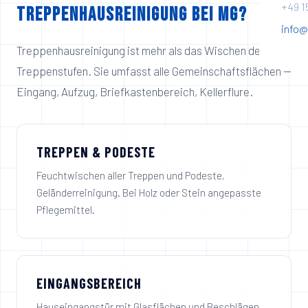
+49 1
Treppenhausreinigung bei MG?
info@
Treppenhausreinigung ist mehr als das Wischen der
Treppenstufen. Sie umfasst alle Gemeinschaftsflächen —
Eingang, Aufzug, Briefkastenbereich, Kellerflure.
TREPPEN & PODESTE
Feuchtwischen aller Treppen und Podeste,
Geländerreinigung. Bei Holz oder Stein angepasste
Pflegemittel.
EINGANGSBEREICH
Hauseingangstür mit Glasflächen und Beschlägen,