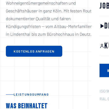
Wohneigentümergemeinschaften und
Jo
Geschäftshäuser in ganz Köln. Mit festen Routen,
dokumentierter Qualität und fairen
D
Kündigungsfristen — vom Altbau-Mehrfamilienhaus
in Lindenthal bis zum Bürohochhaus in Deutz.
K
KOSTENLOS ANFRAGEN
ISO 9
LEISTUNGSUMFANG
RAL G
Was beinhaltet