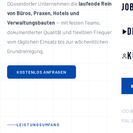
Düsseldorfer Unternehmen die
laufende Reinigung
Jo
von Büros, Praxen, Hotels und
Verwaltungsbauten
— mit festen Teams,
D
dokumentierter Qualität und flexiblen Frequenzen
vom täglichen Einsatz bis zur wöchentlichen
Grundreinigung.
K
KOSTENLOS ANFRAGEN
ISO 9
RAL G
LEISTUNGSUMFANG